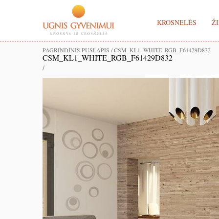
KROSNELĖS
ŽI
PAGRINDINIS PUSLAPIS
/
CSM_KL1_WHITE_RGB_F61429D832
CSM_KL1_WHITE_RGB_F61429D832
/