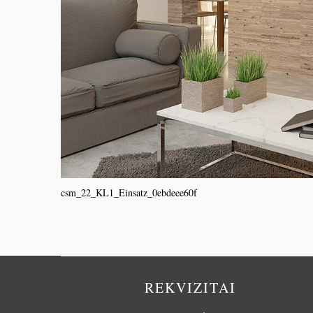
csm_22_KL1_Einsatz_0ebdeee60f
REKVIZITAI