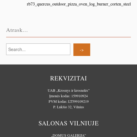
rb73_quercus_outdoor_pizza_oven_log_burner_corten_steel
Atrask...
REKVIZITAI
UAB „Krosnys ir krosnelės”
Įmonės kodas: 159910924
PVM kodas: LT599109219
P. Lukšio 32, Vilnius
SALONAS VILNIUJE
„DOMUS GALERIJA”