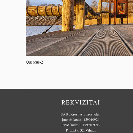
Quercus-2
REKVIZITAI
UAB „Krosnys ir krosnelės”
Įmonės kodas: 159910924
PVM kodas: LT599109219
P. Lukšio 32, Vilnius