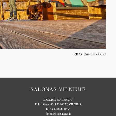
RB73_Quercus-00014
SALONAS VILNIUJE
„DOMUS GALERIJA”
P. Lukšio g. 32, LT- 08222 VILNIUS
Tel.:
+37069880655
domus@krosneles.lt