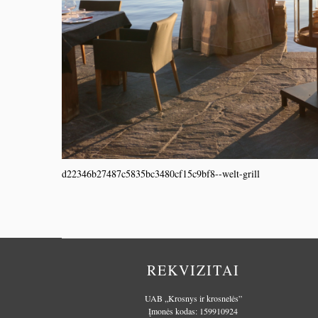
d22346b27487c5835bc3480cf15c9bf8--welt-grill
REKVIZITAI
UAB „Krosnys ir krosnelės”
Įmonės kodas: 159910924