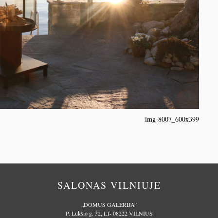
img-8007_600x399
SALONAS VILNIUJE
„DOMUS GALERIJA”
P. Lukšio g. 32, LT- 08222 VILNIUS