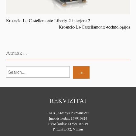
Krosnele-La-Castellemonte-Liberty-2-interjere-2
Krosnele-La-Castellamonte-technologijos
Atrask...
REKVIZITAI
UAB „Krosnys ir krosnelės”
Įmonės kodas: 159910924
PVM kodas: LT599109219
P. Lukšio 32, Vilnius