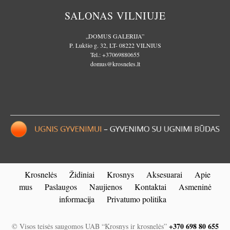
SALONAS VILNIUJE
„DOMUS GALERIJA”
P. Lukšio g. 32, LT- 08222 VILNIUS
Tel.:
+37069880655
domus@krosneles.lt
Krosnelės
Židiniai
Krosnys
Aksesuarai
Apie
mus
Paslaugos
Naujienos
Kontaktai
Asmeninė
informacija
Privatumo politika
+370 698 80 655
© Visos teisės saugomos UAB “Krosnys ir krosnelės”