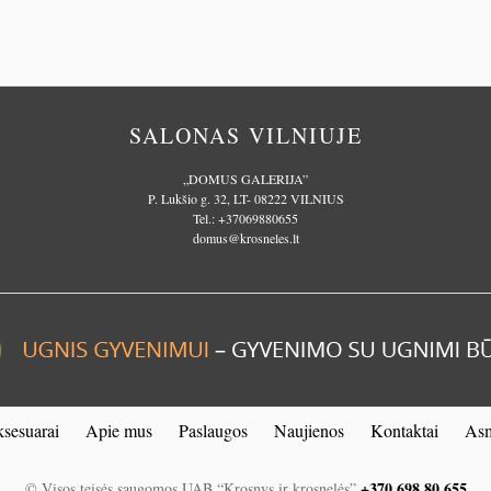
SALONAS VILNIUJE
„DOMUS GALERIJA”
P. Lukšio g. 32, LT- 08222 VILNIUS
Tel.:
+37069880655
domus@krosneles.lt
sesuarai
Apie mus
Paslaugos
Naujienos
Kontaktai
Asm
+370 698 80 655
© Visos teisės saugomos UAB “Krosnys ir krosnelės”