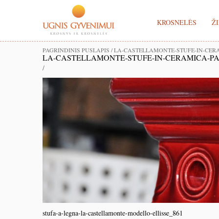
KROSNELĖS
ŽI
PAGRINDINIS PUSLAPIS
/
LA-CASTELLAMONTE-STUFE-IN-CER
LA-CASTELLAMONTE-STUFE-IN-CERAMICA-PA
/
stufa-a-legna-la-castellamonte-modello-ellisse_861