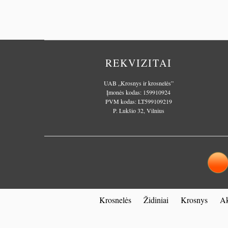
REKVIZITAI
UAB „Krosnys ir krosnelės”
Įmonės kodas: 159910924
PVM kodas: LT599109219
P. Lukšio 32, Vilnius
Krosnelės
Židiniai
Krosnys
Ak