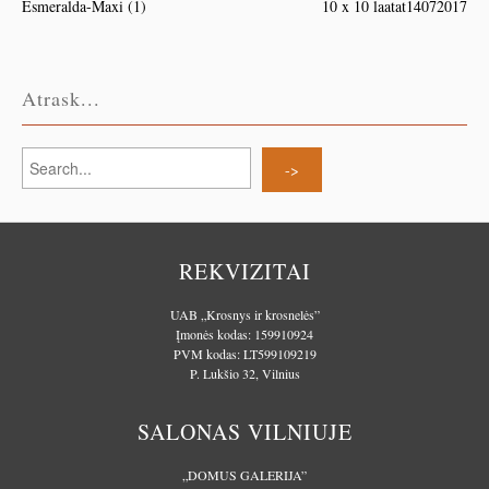
Esmeralda-Maxi (1)
10 x 10 laatat14072017
Atrask...
REKVIZITAI
UAB „Krosnys ir krosnelės”
Įmonės kodas: 159910924
PVM kodas: LT599109219
P. Lukšio 32, Vilnius
SALONAS VILNIUJE
„DOMUS GALERIJA”