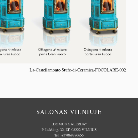
La-Castellamonte-Stufe-di-Ceramica-FOCOLARE-002
SALONAS VILNIUJE
„DOMUS GALERIJA”
P. Lukšio g. 32, LT- 08222 VILNIUS
Tel.:
+37069880655