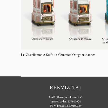
La-Castellamonte-Stufe-in-Ceramica-Ottagona-banner
REKVIZITAI
UAB „Krosnys ir krosnelės”
Įmonės kodas: 159910924
PVM kodas: LT599109219