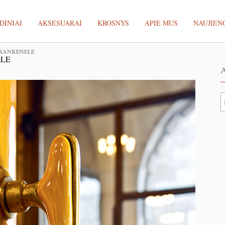
DINIAI
AKSESUARAI
KROSNYS
APIE MUS
NAUJIEN
-RANKENELE
ELE
A