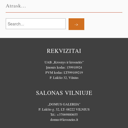
Atrask...
REKVIZITAI
UAB „Krosnys ir krosnelės”
Įmonės kodas: 159910924
PVM kodas: LT599109219
P. Lukšio 32, Vilnius
SALONAS VILNIUJE
„DOMUS GALERIJA”
P. Lukšio g. 32, LT- 08222 VILNIUS
Tel.:
+37069880655
domus@krosneles.lt