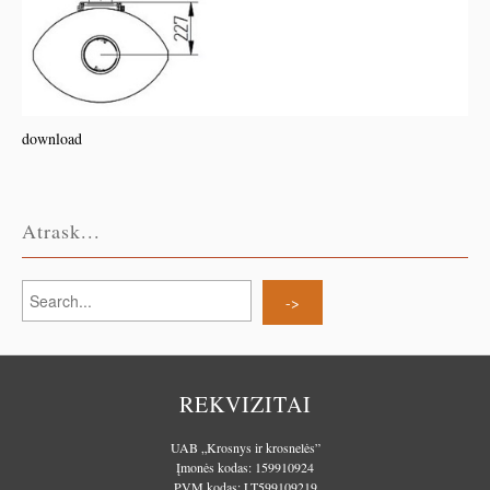
download
Atrask...
REKVIZITAI
UAB „Krosnys ir krosnelės”
Įmonės kodas: 159910924
PVM kodas: LT599109219