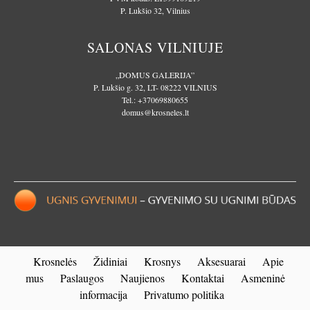
P. Lukšio 32, Vilnius
SALONAS VILNIUJE
„DOMUS GALERIJA”
P. Lukšio g. 32, LT- 08222 VILNIUS
Tel.:
+37069880655
domus@krosneles.lt
Krosnelės
Židiniai
Krosnys
Aksesuarai
Apie
mus
Paslaugos
Naujienos
Kontaktai
Asmeninė
informacija
Privatumo politika