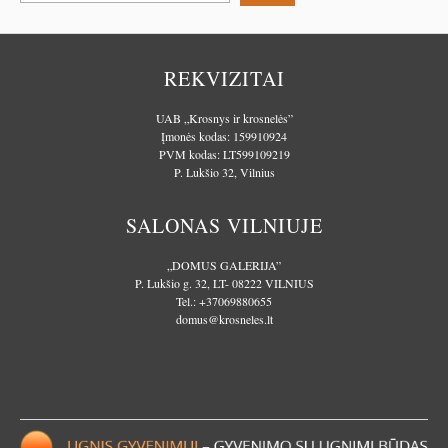
REKVIZITAI
UAB „Krosnys ir krosnelės”
Įmonės kodas: 159910924
PVM kodas: LT599109219
P. Lukšio 32, Vilnius
SALONAS VILNIUJE
„DOMUS GALERIJA”
P. Lukšio g. 32, LT- 08222 VILNIUS
Tel.:
+37069880655
domus@krosneles.lt