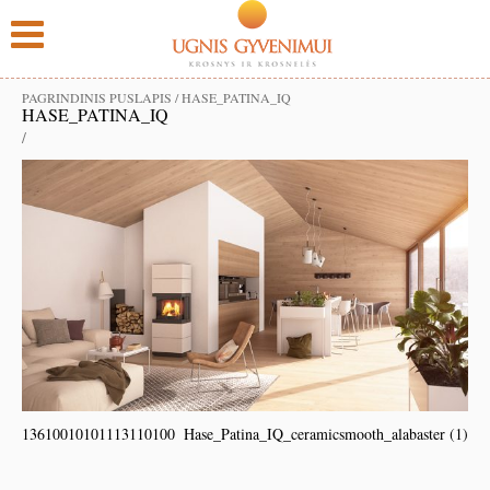
PAGRINDINIS PUSLAPIS
/
HASE_PATINA_IQ
HASE_PATINA_IQ
/
13610010101113110100
Hase_Patina_IQ_ceramicsmooth_alabaster (1)