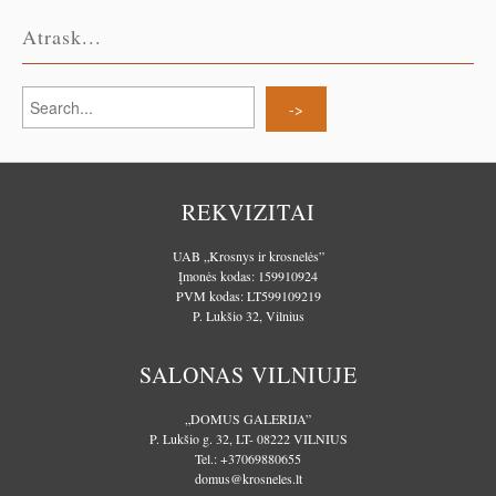
Atrask...
REKVIZITAI
UAB „Krosnys ir krosnelės”
Įmonės kodas: 159910924
PVM kodas: LT599109219
P. Lukšio 32, Vilnius
SALONAS VILNIUJE
„DOMUS GALERIJA”
P. Lukšio g. 32, LT- 08222 VILNIUS
Tel.:
+37069880655
domus@krosneles.lt