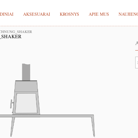
DINIAI
AKSESUARAI
KROSNYS
APIE MUS
NAUJIEN
EICHNUNG_SHAKER
G_SHAKER
A