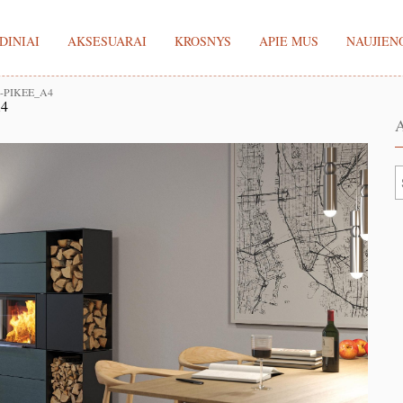
DINIAI
AKSESUARAI
KROSNYS
APIE MUS
NAUJIEN
-PIKEE_A4
4
A