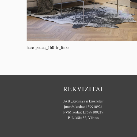
hase-padua_160-fr_links
REKVIZITAI
UAB „Krosnys ir krosnelės”
Įmonės kodas: 159910924
PVM kodas: LT599109219
P. Lukšio 32, Vilnius