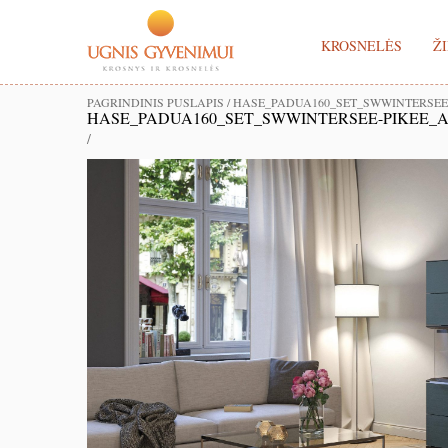
KROSNELĖS
ŽI
PAGRINDINIS PUSLAPIS
/
HASE_PADUA160_SET_SWWINTERSEE
HASE_PADUA160_SET_SWWINTERSEE-PIKEE_A
/