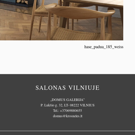
hase_padua_185_weiss
SALONAS VILNIUJE
„DOMUS GALERIJA”
P. Lukšio g. 32, LT- 08222 VILNIUS
Tel.:
+37069880655
domus@krosneles.lt