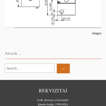
images
Atrask...
REKVIZITAI
UAB „Krosnys ir krosnelės”
Įmonės kodas: 159910924