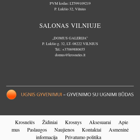
PVM kodas: LT599109219
P. Lukšio 32, Vilnius
SALONAS VILNIUJE
„DOMUS GALERIJA”
P. Lukšio g. 32, LT- 08222 VILNIUS
Tel.:
+37069880655
domus@krosneles.lt
Krosnelės
Židiniai
Krosnys
Aksesuarai
Apie
mus
Paslaugos
Naujienos
Kontaktai
Asmeninė
informacija
Privatumo politika