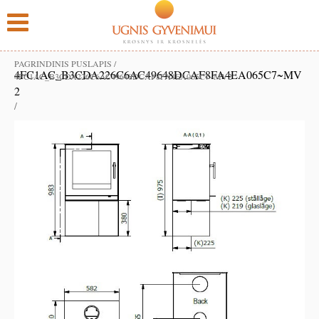
PAGRINDINIS PUSLAPIS
/
4FC1AC_B3CDA226C6AC49648DCAF8FA4EA065C7~MV
4FC1AC_B3CDA226C6AC49648DCAF8FA4EA065C7~MV2
2
/