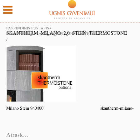
PAGRINDINIS PUSLAPIS
/
SKANTHERM_MILANO_2.0_STEIN_THERMOSTONE
SKANTHERM_MILANO_2.0_STEIN_THERMOSTONE
/
Milano Stein 940400
skantherm-milano-
Atrask...