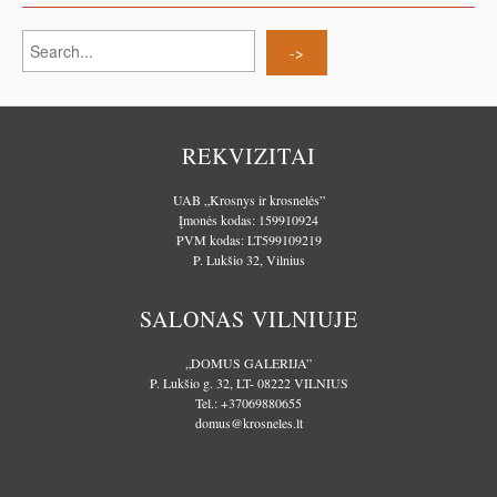
REKVIZITAI
UAB „Krosnys ir krosnelės”
Įmonės kodas: 159910924
PVM kodas: LT599109219
P. Lukšio 32, Vilnius
SALONAS VILNIUJE
„DOMUS GALERIJA”
P. Lukšio g. 32, LT- 08222 VILNIUS
Tel.:
+37069880655
domus@krosneles.lt