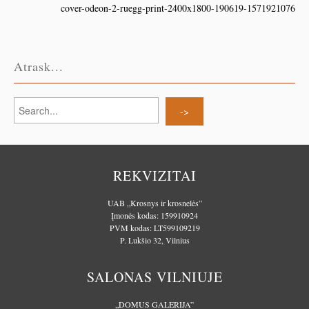
cover-odeon-2-ruegg-print-2400x1800-190619-1571921076
Atrask...
REKVIZITAI
UAB „Krosnys ir krosnelės”
Įmonės kodas: 159910924
PVM kodas: LT599109219
P. Lukšio 32, Vilnius
SALONAS VILNIUJE
„DOMUS GALERIJA”