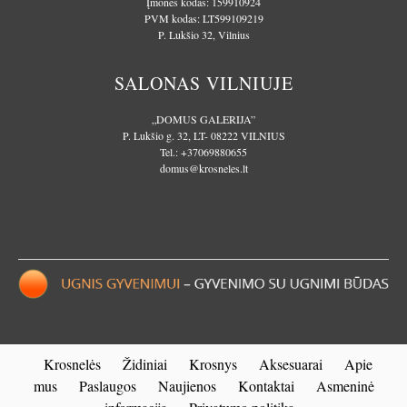
Įmonės kodas: 159910924
PVM kodas: LT599109219
P. Lukšio 32, Vilnius
SALONAS VILNIUJE
„DOMUS GALERIJA”
P. Lukšio g. 32, LT- 08222 VILNIUS
Tel.:
+37069880655
domus@krosneles.lt
Krosnelės
Židiniai
Krosnys
Aksesuarai
Apie
mus
Paslaugos
Naujienos
Kontaktai
Asmeninė