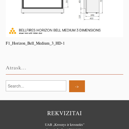
F1_Horizon_Bell_Medium_3_HD-1
Atrask...
REKVIZITAI
UAB „Krosnys ir krosnelės”