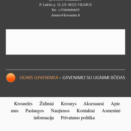
P. Lukšio g. 32, LT- 08222 VILNIUS
Tel.:
+37069880655
domus@krosneles.lt
Ugnisgyvenimui.lt
Krosnelės
Židiniai
Krosnys
Aksesuarai
Apie
mus
Paslaugos
Naujienos
Kontaktai
Asmeninė
informacija
Privatumo politika