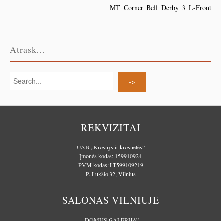
MT_Corner_Bell_Derby_3_L-Front
Atrask...
REKVIZITAI
UAB „Krosnys ir krosnelės”
Įmonės kodas: 159910924
PVM kodas: LT599109219
P. Lukšio 32, Vilnius
SALONAS VILNIUJE
„DOMUS GALERIJA”