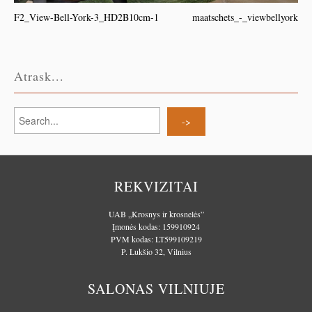
F2_View-Bell-York-3_HD2B10cm-1
maatschets_-_viewbellyork
Atrask...
REKVIZITAI
UAB „Krosnys ir krosnelės”
Įmonės kodas: 159910924
PVM kodas: LT599109219
P. Lukšio 32, Vilnius
SALONAS VILNIUJE