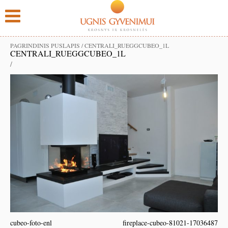
PAGRINDINIS PUSLAPIS
/
CENTRALI_RUEGGCUBEO_1L
CENTRALI_RUEGGCUBEO_1L
/
cubeo-foto-enl
fireplace-cubeo-81021-17036487