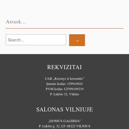
Atrask...
REKVIZITAI
UAB „Krosnys ir krosnelės”
Įmonės kodas: 159910924
PVM kodas: LT599109219
P. Lukšio 32, Vilnius
SALONAS VILNIUJE
„DOMUS GALERIJA”
P. Lukšio g. 32, LT- 08222 VILNIUS