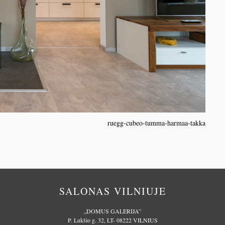
ruegg-cubeo-tumma-harmaa-takka
SALONAS VILNIUJE
„DOMUS GALERIJA”
P. Lukšio g. 32, LT- 08222 VILNIUS