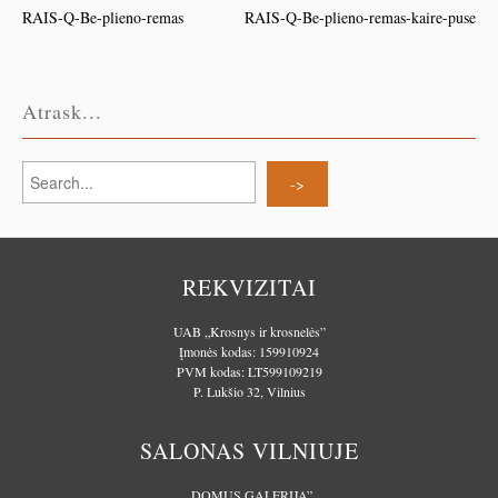
RAIS-Q-Be-plieno-remas
RAIS-Q-Be-plieno-remas-kaire-puse
Atrask...
REKVIZITAI
UAB „Krosnys ir krosnelės”
Įmonės kodas: 159910924
PVM kodas: LT599109219
P. Lukšio 32, Vilnius
SALONAS VILNIUJE
„DOMUS GALERIJA”