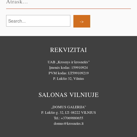
Atrask...
REKVIZITAI
UAB „Krosnys ir krosnelės”
Įmonės kodas: 159910924
PVM kodas: LT599109219
P. Lukšio 32, Vilnius
SALONAS VILNIUJE
„DOMUS GALERIJA”
P. Lukšio g. 32, LT- 08222 VILNIUS
Tel.:
+37069880655
domus@krosneles.lt