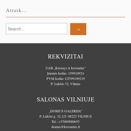
Atrask...
REKVIZITAI
UAB „Krosnys ir krosnelės”
Įmonės kodas: 159910924
PVM kodas: LT599109219
P. Lukšio 32, Vilnius
SALONAS VILNIUJE
„DOMUS GALERIJA”
P. Lukšio g. 32, LT- 08222 VILNIUS
Tel.:
+37069880655
domus@krosneles.lt