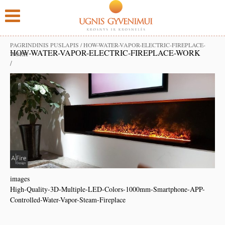
PAGRINDINIS PUSLAPIS
/
HOW-WATER-VAPOR-ELECTRIC-FIREPLACE-
HOW-WATER-VAPOR-ELECTRIC-FIREPLACE-WORK
WORK
/
images
High-Quality-3D-Multiple-LED-Colors-1000mm-Smartphone-APP-
Controlled-Water-Vapor-Steam-Fireplace