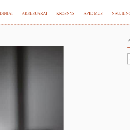
DINIAI
AKSESUARAI
KROSNYS
APIE MUS
NAUJIEN
A