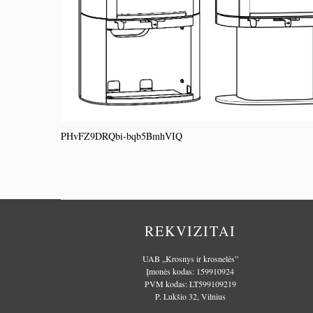
PHvFZ9DRQbi-bqb5BmhVIQ
REKVIZITAI
UAB „Krosnys ir krosnelės”
Įmonės kodas: 159910924
PVM kodas: LT599109219
P. Lukšio 32, Vilnius