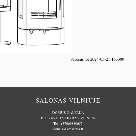
Screenshot 2024-05-21 163309
SALONAS VILNIUJE
„DOMUS GALERIJA”
P. Lukšio g. 32, LT- 08222 VILNIUS
Tel.:
+37069880655
domus@krosneles.lt