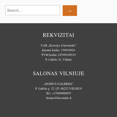
REKVIZITAI
UAB „Krosnys ir krosnelės”
Įmonės kodas: 159910924
PVM kodas: LT599109219
P. Lukšio 32, Vilnius
SALONAS VILNIUJE
„DOMUS GALERIJA”
P. Lukšio g. 32, LT- 08222 VILNIUS
Tel.:
+37069880655
domus@krosneles.lt