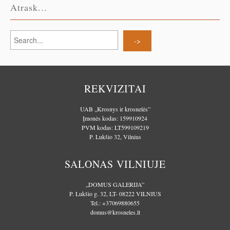
Atrask...
REKVIZITAI
UAB „Krosnys ir krosnelės”
Įmonės kodas: 159910924
PVM kodas: LT599109219
P. Lukšio 32, Vilnius
SALONAS VILNIUJE
„DOMUS GALERIJA”
P. Lukšio g. 32, LT- 08222 VILNIUS
Tel.:
+37069880655
domus@krosneles.lt