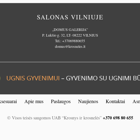
SALONAS VILNIUJE
„DOMUS GALERIJA”
P. Lukšio g. 32, LT- 08222 VILNIUS
Tel.:
+37069880655
domus@krosneles.lt
sesuarai
Apie mus
Paslaugos
Naujienos
Kontaktai
Asm
+370 698 80 655
© Visos teisės saugomos UAB “Krosnys ir krosnelės”