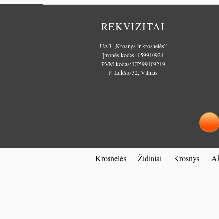
REKVIZITAI
UAB „Krosnys ir krosnelės”
Įmonės kodas: 159910924
PVM kodas: LT599109219
P. Lukšio 32, Vilnius
Krosnelės
Židiniai
Krosnys
Ak