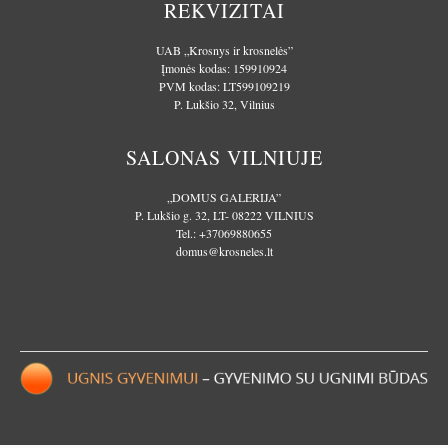
REKVIZITAI
UAB „Krosnys ir krosnelės”
Įmonės kodas: 159910924
PVM kodas: LT599109219
P. Lukšio 32, Vilnius
SALONAS VILNIUJE
„DOMUS GALERIJA”
P. Lukšio g. 32, LT- 08222 VILNIUS
Tel.:
+37069880655
domus@krosneles.lt