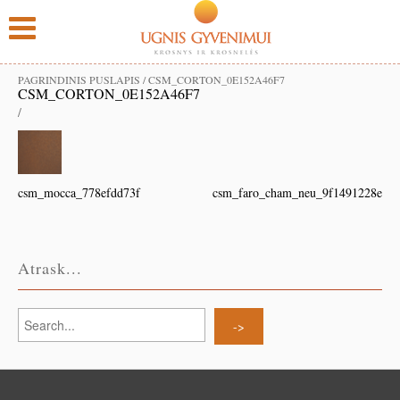
PAGRINDINIS PUSLAPIS
/
CSM_CORTON_0E152A46F7
CSM_CORTON_0E152A46F7
/
csm_mocca_778efdd73f
csm_faro_cham_neu_9f1491228e
Atrask...