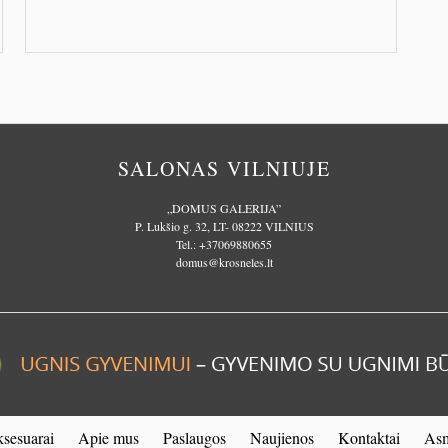
…
PLAČIAU
SALONAS VILNIUJE
„DOMUS GALERIJA”
P. Lukšio g. 32, LT- 08222 VILNIUS
Tel.:
+37069880655
domus@krosneles.lt
sesuarai
Apie mus
Paslaugos
Naujienos
Kontaktai
Asm