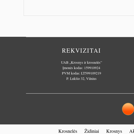
…
PLAČIAU
REKVIZITAI
UAB „Krosnys ir krosnelės”
Įmonės kodas: 159910924
PVM kodas: LT599109219
P. Lukšio 32, Vilnius
Krosnelės
Židiniai
Krosnys
Ak