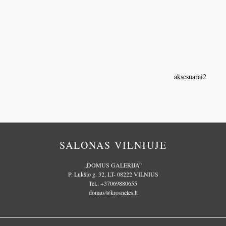
aksesuarai2
SALONAS VILNIUJE
„DOMUS GALERIJA”
P. Lukšio g. 32, LT- 08222 VILNIUS
Tel.:
+37069880655
domus@krosneles.lt