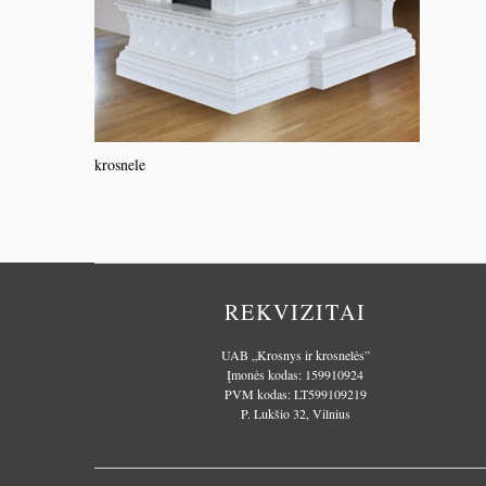
krosnele
REKVIZITAI
UAB „Krosnys ir krosnelės”
Įmonės kodas: 159910924
PVM kodas: LT599109219
P. Lukšio 32, Vilnius