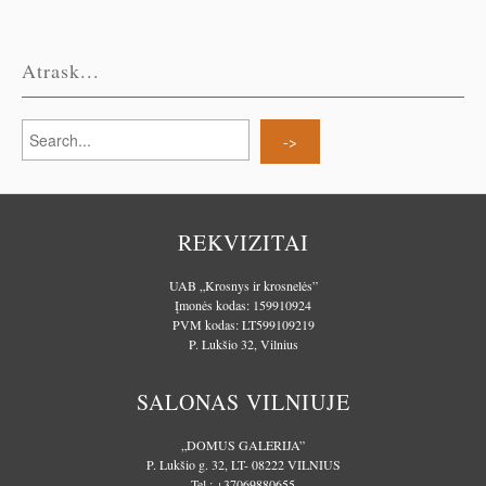
Atrask...
REKVIZITAI
UAB „Krosnys ir krosnelės”
Įmonės kodas: 159910924
PVM kodas: LT599109219
P. Lukšio 32, Vilnius
SALONAS VILNIUJE
„DOMUS GALERIJA”
P. Lukšio g. 32, LT- 08222 VILNIUS
Tel.:
+37069880655