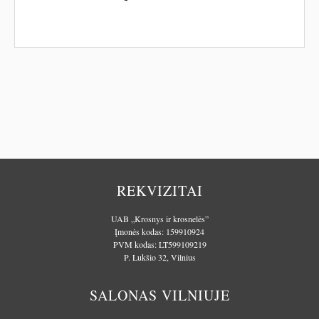
REKVIZITAI
UAB „Krosnys ir krosnelės”
Įmonės kodas: 159910924
PVM kodas: LT599109219
P. Lukšio 32, Vilnius
SALONAS VILNIUJE