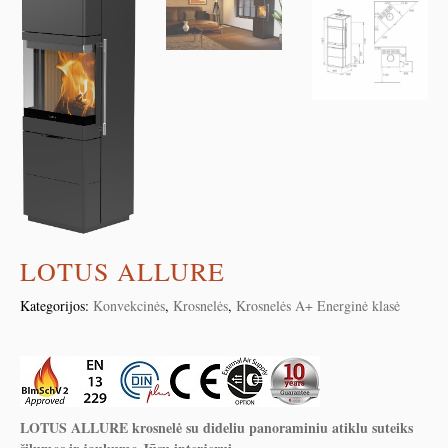
LOTUS ALLURE
Kategorijos:
Konvekcinės
,
Krosnelės
,
Krosnelės A+ Energinė klasė
LOTUS ALLURE krosnelė su dideliu panoraminiu atiklu suteiks