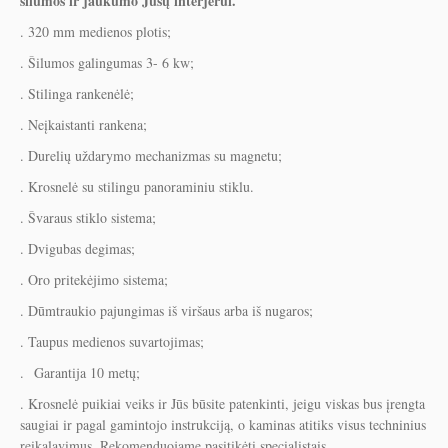
šilumos ir jaukumo Jūsų interjerui.
. 320 mm medienos plotis;
. Šilumos galingumas 3- 6 kw;
. Stilinga rankenėlė;
. Neįkaistanti rankena;
. Durelių uždarymo mechanizmas su magnetu;
. Krosnelė su stilingu panoraminiu stiklu.
. Švaraus stiklo sistema;
. Dvigubas degimas;
. Oro pritekėjimo sistema;
. Dūmtraukio pajungimas iš viršaus arba iš nugaros;
. Taupus medienos suvartojimas;
. Garantija 10 metų;
. Krosnelė puikiai veiks ir Jūs būsite patenkinti, jeigu viskas bus įrengta
saugiai ir pagal gamintojo instrukciją, o kaminas atitiks visus techninius
reikalavimus. Rekomenduojame pasitikėti specialistais.