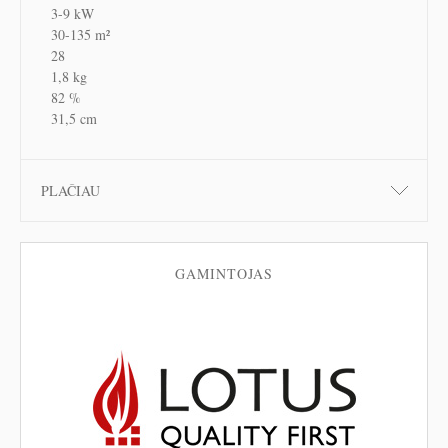
3-9 kW
30-135 m²
28
1,8 kg
82 %
31,5 cm
PLAČIAU
GAMINTOJAS