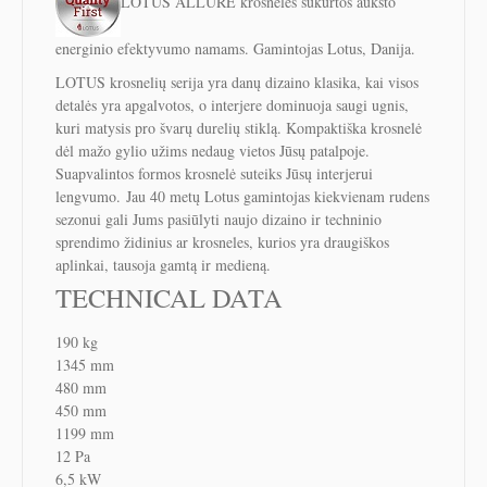
LOTUS ALLURE krosnelės sukurtos aukšto
energinio efektyvumo namams. Gamintojas Lotus, Danija.
LOTUS krosnelių serija yra danų dizaino klasika, kai visos
detalės yra apgalvotos, o interjere dominuoja saugi ugnis,
kuri matysis pro švarų durelių stiklą. Kompaktiška krosnelė
dėl mažo gylio užims nedaug vietos Jūsų patalpoje.
Suapvalintos formos krosnelė suteiks Jūsų interjerui
lengvumo. Jau 40 metų Lotus gamintojas kiekvienam rudens
sezonui gali Jums pasiūlyti naujo dizaino ir techninio
sprendimo židinius ar krosneles, kurios yra draugiškos
aplinkai, tausoja gamtą ir medieną.
TECHNICAL DATA
190 kg
1345 mm
480 mm
450 mm
1199 mm
12 Pa
6,5 kW