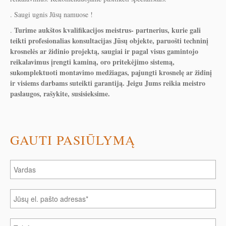
. Saugi ugnis Jūsų namuose !
Turime aukštos kvalifikacijos meistrus- partnerius, kurie gali
.
teikti profesionalias konsultacijas Jūsų objekte, paruošti techninį
krosnelės ar židinio projektą, saugiai ir pagal visus gamintojo
reikalavimus įrengti kaminą, oro pritekėjimo sistemą,
sukomplektuoti montavimo medžiagas, pajungti krosnelę ar židinį
ir visiems darbams suteikti garantiją. Jeigu Jums reikia meistro
paslaugos, rašykite, susisieksime.
GAUTI PASIŪLYMĄ