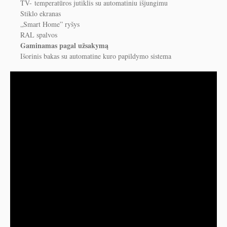
TV-
temperatūros jutiklis su automatiniu išjungimu
Stiklo ekranas
„Smart Home” ryšys
RAL spalvos
Gaminamas pagal užsakymą
Išorinis bakas su automatine kuro papildymo sistema