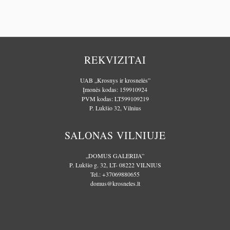
REKVIZITAI
UAB „Krosnys ir krosnelės”
Įmonės kodas: 159910924
PVM kodas: LT599109219
P. Lukšio 32, Vilnius
SALONAS VILNIUJE
„DOMUS GALERIJA”
P. Lukšio g. 32, LT- 08222 VILNIUS
Tel.:
+37069880655
domus@krosneles.lt