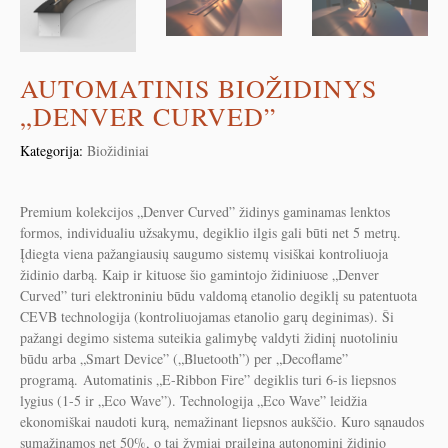
AUTOMATINIS BIOŽIDINYS
„DENVER CURVED”
Kategorija:
Biožidiniai
Premium kolekcijos „Denver Curved” židinys gaminamas lenktos
formos, individualiu užsakymu, degiklio ilgis gali būti net 5 metrų.
Įdiegta viena pažangiausių saugumo sistemų visiškai kontroliuoja
židinio darbą. Kaip ir kituose šio gamintojo židiniuose „Denver
Curved” turi elektroniniu būdu valdomą etanolio degiklį su patentuota
CEVB technologija (kontroliuojamas etanolio garų deginimas). Ši
pažangi degimo sistema suteikia galimybę valdyti židinį nuotoliniu
būdu arba „Smart Device” („Bluetooth”) per „Decoflame”
programą. Automatinis „E-Ribbon Fire” degiklis turi 6-is liepsnos
lygius (1-5 ir „Eco Wave”). Technologija „Eco Wave” leidžia
ekonomiškai naudoti kurą, nemažinant liepsnos aukščio. Kuro sąnaudos
sumažinamos net 50%, o tai žymiai prailgina autonominį židinio