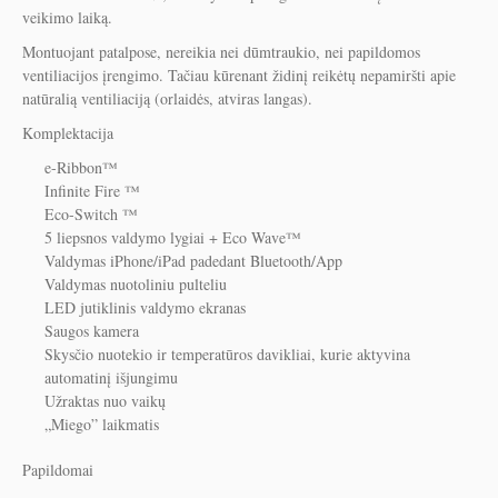
veikimo laiką.
Montuojant patalpose, nereikia nei dūmtraukio, nei papildomos
ventiliacijos įrengimo. Tačiau kūrenant židinį reikėtų nepamiršti apie
natūralią ventiliaciją (orlaidės, atviras langas).
Komplektacija
e-Ribbon™
Infinite Fire ™
Eco-Switch ™
5 liepsnos valdymo lygiai + Eco Wave
™
Valdymas iPhone/iPad padedant Bluetooth/App
Valdymas nuotoliniu pulteliu
LED jutiklinis valdymo ekranas
Saugos kamera
Skysčio nuotekio ir temperatūros davikliai, kurie aktyvina
automatinį išjungimu
Užraktas nuo vaikų
„Miego” laikmatis
Papildomai