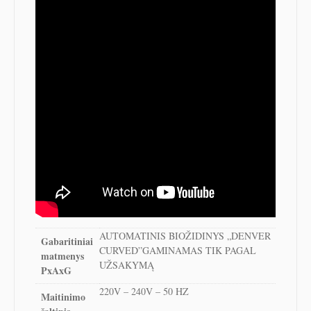
AUTOMATINIS BIOŽIDINYS „DENVER
Gabaritiniai
CURVED”GAMINAMAS TIK PAGAL
matmenys
UŽSAKYMĄ
PxAxG
220V – 240V – 50 HZ
Maitinimo