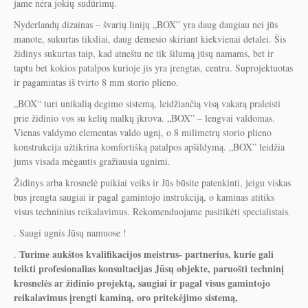
jame nėra jokių sudūrimų.
Nyderlandų dizainas – švarių linijų „BOX” yra daug daugiau nei jūs
manote, sukurtas tiksliai, daug dėmesio skiriant kiekvienai detalei. Šis
židinys sukurtas taip, kad atneštu ne tik šilumą jūsų namams, bet ir
taptu bet kokios patalpos kurioje jis yra įrengtas, centru. Suprojektuotas
ir pagamintas iš tvirto 8 mm storio plieno.
„BOX“ turi unikalią degimo sistemą, leidžiančią visą vakarą praleisti
prie židinio vos su kelių malkų įkrova. „BOX” – lengvai valdomas.
Vienas valdymo elementas valdo ugnį, o 8 milimetrų storio plieno
konstrukcija užtikrina komfortišką patalpos apšildymą. „BOX” leidžia
jums visada mėgautis gražiausia ugnimi.
Židinys arba krosnelė puikiai veiks ir Jūs būsite patenkinti, jeigu viskas
bus įrengta saugiai ir pagal gamintojo instrukciją, o kaminas atitiks
visus techninius reikalavimus. Rekomenduojame pasitikėti specialistais.
. Saugi ugnis Jūsų namuose !
Turime aukštos kvalifikacijos meistrus- partnerius, kurie gali
.
teikti profesionalias konsultacijas Jūsų objekte, paruošti techninį
krosnelės ar židinio projektą, saugiai ir pagal visus gamintojo
reikalavimus įrengti kaminą, oro pritekėjimo sistemą,