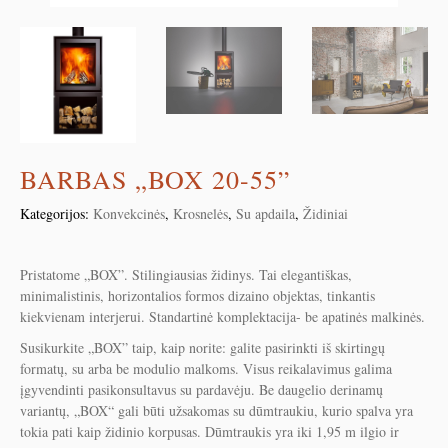
BARBAS „BOX 20-55”
Kategorijos:
Konvekcinės
,
Krosnelės
,
Su apdaila
,
Židiniai
Pristatome „BOX”. Stilingiausias židinys. Tai elegantiškas,
minimalistinis, horizontalios formos dizaino objektas, tinkantis
kiekvienam interjerui. Standartinė komplektacija- be apatinės malkinės.
Susikurkite „BOX” taip, kaip norite: galite pasirinkti iš skirtingų
formatų, su arba be modulio malkoms. Visus reikalavimus galima
įgyvendinti pasikonsultavus su pardavėju. Be daugelio derinamų
variantų, „BOX“ gali būti užsakomas su dūmtraukiu, kurio spalva yra
tokia pati kaip židinio korpusas. Dūmtraukis yra iki 1,95 m ilgio ir