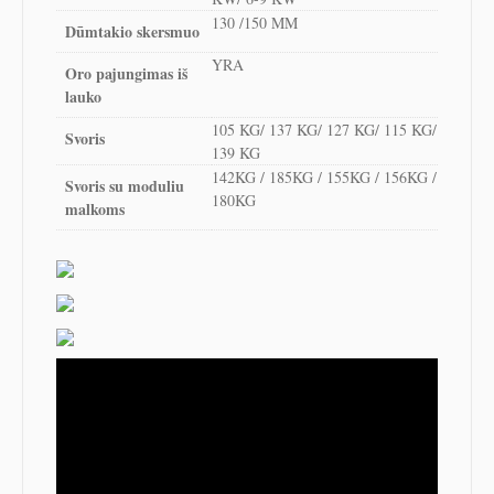
130 /150 MM
Dūmtakio skersmuo
YRA
Oro pajungimas iš
lauko
105 KG/ 137 KG/ 127 KG/ 115 KG/
Svoris
139 KG
142KG / 185KG / 155KG / 156KG /
Svoris su moduliu
180KG
malkoms