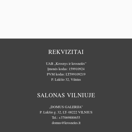
REKVIZITAI
UAB „Krosnys ir krosnelės”
Įmonės kodas: 159910924
PVM kodas: LT599109219
P. Lukšio 32, Vilnius
SALONAS VILNIUJE
„DOMUS GALERIJA”
P. Lukšio g. 32, LT- 08222 VILNIUS
Tel.:
+37069880655
domus@krosneles.lt