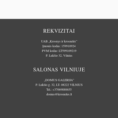
REKVIZITAI
UAB „Krosnys ir krosnelės”
Įmonės kodas: 159910924
PVM kodas: LT599109219
P. Lukšio 32, Vilnius
SALONAS VILNIUJE
„DOMUS GALERIJA”
P. Lukšio g. 32, LT- 08222 VILNIUS
Tel.:
+37069880655
domus@krosneles.lt