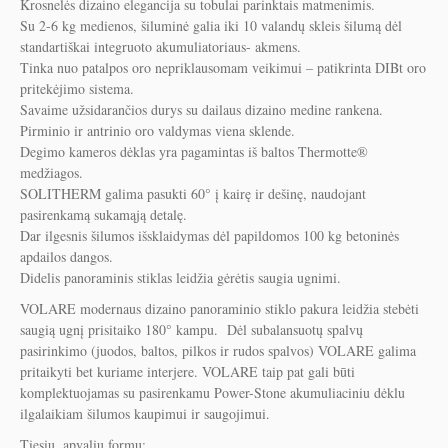
Krosnelės dizaino elegancija su tobulai parinktais matmenimis.
Su 2-6 kg medienos, šiluminė galia iki 10 valandų skleis šilumą dėl
standartiškai integruoto akumuliatoriaus- akmens.
Tinka nuo patalpos oro nepriklausomam veikimui – patikrinta DIBt oro
pritekėjimo sistema.
Savaime užsidarančios durys su dailaus dizaino medine rankena.
Pirminio ir antrinio oro valdymas viena sklende.
Degimo kameros dėklas yra pagamintas iš baltos Thermotte®
medžiagos.
SOLITHERM galima pasukti 60° į kairę ir dešinę, naudojant
pasirenkamą sukamąją detalę.
Dar ilgesnis šilumos išsklaidymas dėl papildomos 100 kg betoninės
apdailos dangos.
Didelis panoraminis stiklas leidžia gėrėtis saugia ugnimi.
VOLARE modernaus dizaino panoraminio stiklo pakura leidžia stebėti
saugią ugnį prisitaiko 180° kampu. Dėl subalansuotų spalvų
pasirinkimo (juodos, baltos, pilkos ir rudos spalvos) VOLARE galima
pritaikyti bet kuriame interjere. VOLARE taip pat gali būti
komplektuojamas su pasirenkamu Power-Stone akumuliaciniu dėklu
ilgalaikiam šilumos kaupimui ir saugojimui.
Tiesių, apvalių formų;