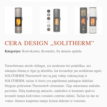
CERA DESIGN „SOLITHERM”
Kategorijos:
Konvekcinės
,
Krosnelės
,
Su akmens apdaila
Termobetonas atrodo stilingai, yra modernus bei praktiškas, nes
sukaupia šilumą ir ilgai ją skleidžia, kai krosnelėje jau nesikūrena ugnis.
SOLITHERM Thermotte® turi tą patį vidinį veikimą kaip ir
SOLITHERM, tačiau iš išorės yra papildomai padengtas dideliais
blizgiais poliruotais Thermotte® elementais. Taip sukuriamas unikalus
paviršius. Šiltų tendencijų antracito, natūralios ir kreminės spalvos
krosnelė tampa kiekvienos svetainės centrine dalimi. Tačiau tai dar ne
viskas: šilumos kaupimas tampa žymiai didesnis ir tvaresnis.