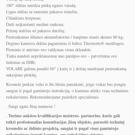
180° stiklas suteikia puikų ugnies vaizdą;
Lygus stiklas su tamsintu pakuros rėmeliu;
Cilindrinis korpusas;
Daili neįkaistanti medinė rankena;
Pelenų stalčius už pakuros durelių;
Pasirenkamas šilumos akumuliatorius / kaupimo masės akmuo 80 kg;
Degimo kameros dėklas pagamintas iš baltos Thermotte® medžiagos;
Pirminio ir antrinio oro valdymas viena sklendele.
Tinka naudoti nepriklausomai nuo patalpos oro – patvirtintas oro
tiekimas su DIBt;
VOLARE galima pasukti 60° į kairę ir į dešinę naudojant pasirenkamą
sukiojimo plokštę.
Krosnelė puikiai veiks ir Jūs būsite patenkinti, jeigu viskas bus įrengta
saugiai ir pagal gamintojo instrukciją, o kaminas atitiks visus techninius
reikalavimus. Rekomenduojame pasitikėti specialistais.
. Saugi ugnis Jūsų namuose !
Turime aukštos kvalifikacijos meistrus- partnerius, kurie gali
.
teikti profesionalias konsultacijas Jūsų objekte, paruošti techninį
krosnelės ar židinio projektą, saugiai ir pagal visus gamintojo
reikalavimus įrengti kaminą, oro pritekėjimo sistemą,