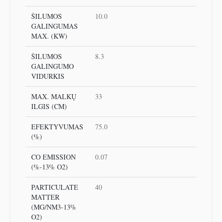
ŠILUMOS
10.0
GALINGUMAS
MAX. (KW)
ŠILUMOS
8.3
GALINGUMO
VIDURKIS
MAX. MALKŲ
33
ILGIS (CM)
EFEKTYVUMAS
75.0
(%)
CO EMISSION
0.07
(%-13% O2)
PARTICULATE
40
MATTER
(MG/NM3-13%
O2)