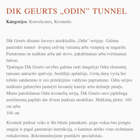
DIK GEURTS „ODIN” TUNNEL
Kategorijos:
Konvekcinės
,
Krosnelės
Dik Geurts dizaino žavesys atsiskledžia „Odin” serijoje. Galima
pasirinkti tunnel- dvipusį erdvinį variantą arba vienpusį su nugarėle.
Pastatomas su malkine arba ant stovo, pakabinamas arba tvirtinamas
lubose.
Ypatingas Dik Geurts savybes galima rasti daugelyje Odin elementų:
tamsaus antracito spalvoje, besiūlėje apdailoje, tvirtų durų vyrių bei
tobulo sandarumo ir oro pritekėjimo valdymo paprastume. Odin serijos
malkinės galimybės pastatyti krosnelę kairėje arba dešinėje pusėje.
Mums pateikdamas Odin krosnelių seriją, Dik Geurts savo įspūdingą
asortimentą papildo dar dviem puikiais modeliais. Malkinių plotis: 160
cm arba
104 cm
Krosnelė puikiai veiks ir Jūs būsite patenkinti, jeigu viskas bus įrengta
saugiai ir pagal gamintojo instrukciją, o kaminas atitiks visus techninius
reikalavimus. Rekomenduojame pasitikėti specialistais.