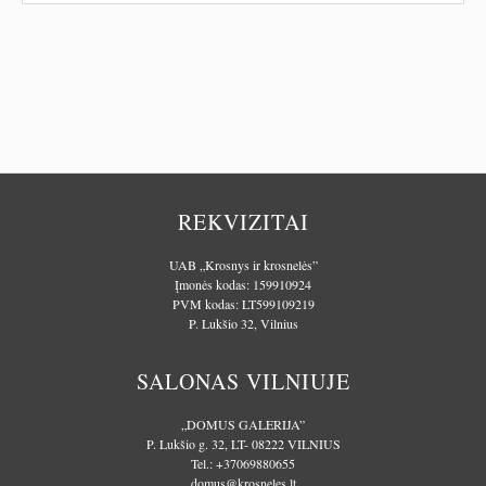
REKVIZITAI
UAB „Krosnys ir krosnelės”
Įmonės kodas: 159910924
PVM kodas: LT599109219
P. Lukšio 32, Vilnius
SALONAS VILNIUJE
„DOMUS GALERIJA”
P. Lukšio g. 32, LT- 08222 VILNIUS
Tel.:
+37069880655
domus@krosneles.lt