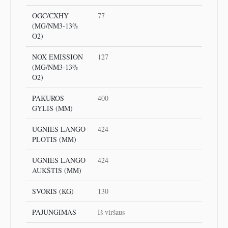
OGC/CXHY
77
(MG/NM3-13%
O2)
NOX EMISSION
127
(MG/NM3-13%
O2)
PAKUROS
400
GYLIS (MM)
UGNIES LANGO
424
PLOTIS (MM)
UGNIES LANGO
424
AUKŠTIS (MM)
SVORIS (KG)
130
PAJUNGIMAS
Iš viršaus