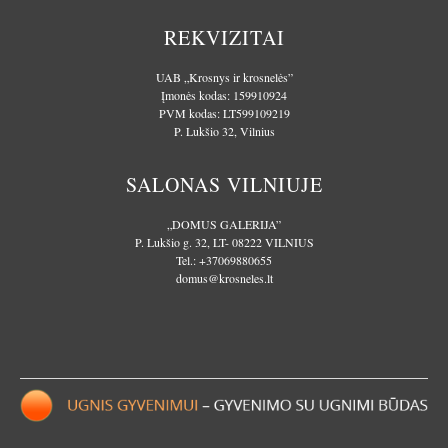
REKVIZITAI
UAB „Krosnys ir krosnelės”
Įmonės kodas: 159910924
PVM kodas: LT599109219
P. Lukšio 32, Vilnius
SALONAS VILNIUJE
„DOMUS GALERIJA”
P. Lukšio g. 32, LT- 08222 VILNIUS
Tel.:
+37069880655
domus@krosneles.lt