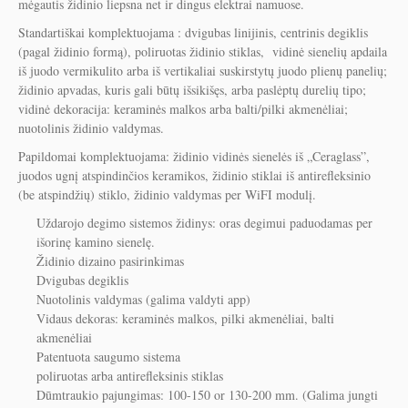
mėgautis židinio liepsna net ir dingus elektrai namuose.
Standartiškai komplektuojama : dvigubas linijinis, centrinis degiklis
(pagal židinio formą), poliruotas židinio stiklas, vidinė sienelių apdaila
iš juodo vermikulito arba iš vertikaliai suskirstytų juodo plienų panelių;
židinio apvadas, kuris gali būtų išsikišęs, arba paslėptų durelių tipo;
vidinė dekoracija: keraminės malkos arba balti/pilki akmenėliai;
nuotolinis židinio valdymas.
Papildomai komplektuojama: židinio vidinės sienelės iš „Ceraglass”,
juodos ugnį atspindinčios keramikos, židinio stiklai iš antirefleksinio
(be atspindžių) stiklo, židinio valdymas per WiFI modulį.
Uždarojo degimo sistemos židinys: oras degimui paduodamas per
išorinę kamino sienelę.
Židinio dizaino pasirinkimas
Dvigubas degiklis
Nuotolinis valdymas (galima valdyti app)
Vidaus dekoras: keraminės malkos, pilki akmenėliai, balti
akmenėliai
Patentuota saugumo sistema
poliruotas arba antirefleksinis stiklas
Dūmtraukio pajungimas: 100-150 or 130-200 mm. (Galima jungti