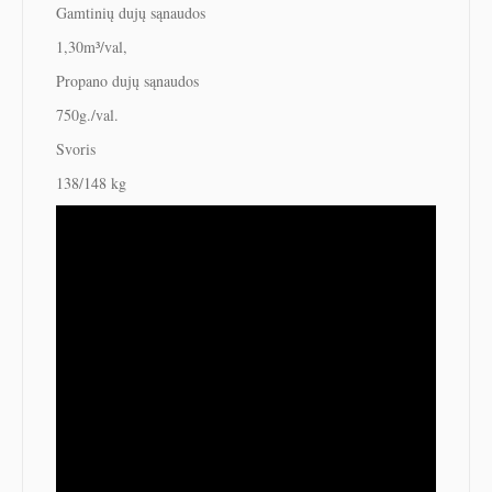
Gamtinių dujų sąnaudos
1,30m³/val,
Propano dujų sąnaudos
750g./val.
Svoris
138/148 kg