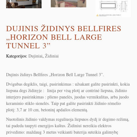
DUJINIS ŽIDINYS BELLFIRES
„HORIZON BELL LARGE
TUNNEL 3”
Kategorijos:
Dujiniai
,
Židiniai
Dujinis židinys Bellfires „Horizon Bell Large Tunnel 3”.
Dvigubas degiklis, taigi, pasirinkimas : užsakant galite pasirinkti, kokia
liepsna degs židinyje : linija per visą plotį ar centrinė liepsna, židinio
interjero pasirinkimas : plieno panelės, juodas vermikulitas, arba juodo
keraminio stiklo sienelės. Taip pat galite pasirinkti židinio rėmelio
plotį: 3,7 ar 10 cm, betoninį apdailos elementą.
Nuotolinis židinio valdymas reguliuoja liepsnos dydį ir degimo režimą,
tai padeda taupyti energijos kaštus. Židiniui nereikia elektros
privedimo: maždaug 3 metus veikianti baterija suteikia galimybę