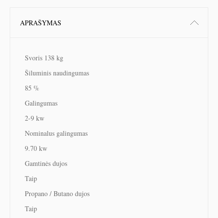
APRAŠYMAS
Svoris 138 kg
Šiluminis naudingumas
85 %
Galingumas
2-9 kw
Nominalus galingumas
9.70 kw
Gamtinės dujos
Taip
Propano / Butano dujos
Taip