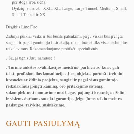
per stogą arba sieną)
Dydžių įvairovė: XXL, XL, Large, Large Tunnel, Medium, Small,
Small Tunnel ir XS
Degiklis Line Fire
Židinys puikiai veiks ir Jūs būsite patenkinti, jeigu viskas bus įrengta
saugiai ir pagal gamintojo instrukciją, o kaminas atitiks visus techninius
reikalavimus. Rekomenduojame pasitikėti specialistais.
. Saugi ugnis Jūsų namuose !
Turime aukštos kvalifikacijos meistrus- partnerius, kurie gali
.
teikti profesionalias konsultacijas Jūsų objekte, paruošti techninį
krosnelės ar židinio projektą, saugiai ir pagal visus gamintojo
reikalavimus įrengti kaminą, oro pritekėjimo sistemą,
sukomplektuoti montavimo medžiagas, pajungti krosnelę ar židinį
ir visiems darbams suteikti garantiją. Jeigu Jums reikia meistro
paslaugos, rašykite, susisieksime.
GAUTI PASIŪLYMĄ