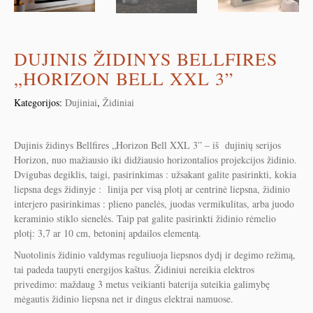
DUJINIS ŽIDINYS BELLFIRES
„HORIZON BELL XXL 3”
Kategorijos:
Dujiniai
,
Židiniai
Dujinis židinys Bellfires „Horizon Bell XXL 3” – iš dujinių serijos
Horizon, nuo mažiausio iki didžiausio horizontalios projekcijos židinio.
Dvigubas degiklis, taigi, pasirinkimas : užsakant galite pasirinkti, kokia
liepsna degs židinyje : linija per visą plotį ar centrinė liepsna, židinio
interjero pasirinkimas : plieno panelės, juodas vermikulitas, arba juodo
keraminio stiklo sienelės. Taip pat galite pasirinkti židinio rėmelio
plotį: 3,7 ar 10 cm, betoninį apdailos elementą.
Nuotolinis židinio valdymas reguliuoja liepsnos dydį ir degimo režimą,
tai padeda taupyti energijos kaštus. Židiniui nereikia elektros
privedimo: maždaug 3 metus veikianti baterija suteikia galimybę
mėgautis židinio liepsna net ir dingus elektrai namuose.