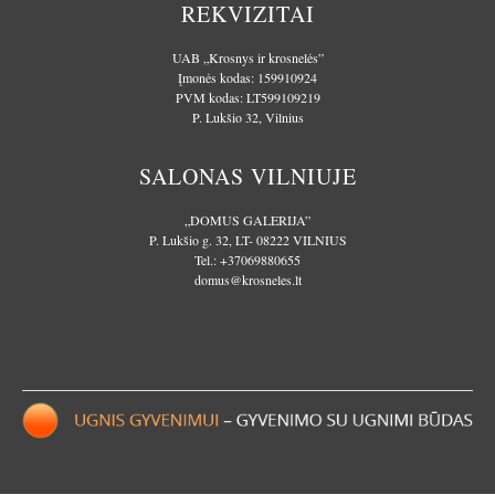
REKVIZITAI
UAB „Krosnys ir krosnelės”
Įmonės kodas: 159910924
PVM kodas: LT599109219
P. Lukšio 32, Vilnius
SALONAS VILNIUJE
„DOMUS GALERIJA”
P. Lukšio g. 32, LT- 08222 VILNIUS
Tel.:
+37069880655
domus@krosneles.lt