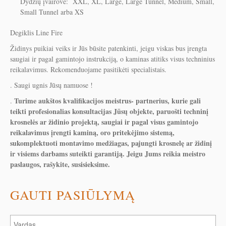
Dydžių įvairovė: XXL, XL, Large, Large Tunnel, Medium, Small,
Small Tunnel arba XS
Degiklis Line Fire
Židinys puikiai veiks ir Jūs būsite patenkinti, jeigu viskas bus įrengta
saugiai ir pagal gamintojo instrukciją, o kaminas atitiks visus techninius
reikalavimus. Rekomenduojame pasitikėti specialistais.
. Saugi ugnis Jūsų namuose !
Turime aukštos kvalifikacijos meistrus- partnerius, kurie gali
.
teikti profesionalias konsultacijas Jūsų objekte, paruošti techninį
krosnelės ar židinio projektą, saugiai ir pagal visus gamintojo
reikalavimus įrengti kaminą, oro pritekėjimo sistemą,
sukomplektuoti montavimo medžiagas, pajungti krosnelę ar židinį
ir visiems darbams suteikti garantiją. Jeigu Jums reikia meistro
paslaugos, rašykite, susisieksime.
GAUTI PASIŪLYMĄ