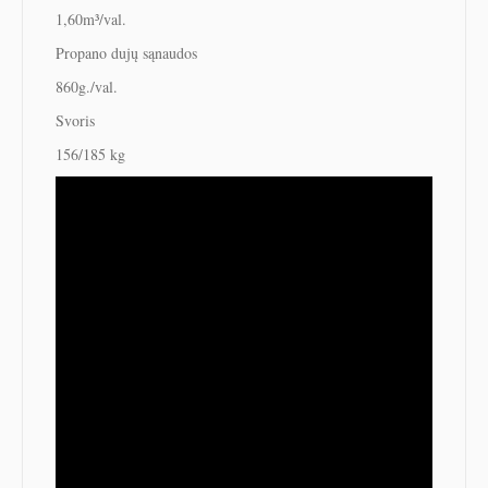
1,60m³/val.
Propano dujų sąnaudos
860g./val.
Svoris
156/185 kg