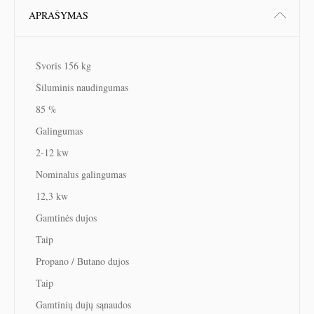
APRAŠYMAS
Svoris 156 kg
Šiluminis naudingumas
85 %
Galingumas
2-12 kw
Nominalus galingumas
12,3 kw
Gamtinės dujos
Taip
Propano / Butano dujos
Taip
Gamtinių dujų sąnaudos