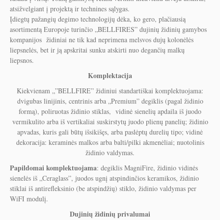
atsižvelgiant į projektą ir technines sąlygas.
Įdiegtų pažangių degimo technologijų dėka, ko gero, plačiausią
asortimentą Europoje turinčio „BELLFIRES” dujinių židinių gamybos
kompanijos židiniai ne tik kad neprimena melsvos dujų kolonėlės
liepsnelės, bet ir ją apskritai sunku atskirti nuo degančių malkų
liepsnos.
Komplektacija
Kiekvienam „”BELLFIRE” židiniui standartiškai komplektuojama:
dvigubas linijinis, centrinis arba „Premium” degiklis (pagal židinio
formą), poliruotas židinio stiklas, vidinė sienelių apdaila iš juodo
vermikulito arba iš vertikaliai suskirstytų juodo plienų panelių; židinio
apvadas, kuris gali būtų išsikišęs, arba paslėptų durelių tipo; vidinė
dekoracija: keraminės malkos arba balti/pilki akmenėliai; nuotolinis
židinio valdymas.
Papildomai komplektuojama
: degiklis MagniFire, židinio vidinės
sienelės iš „Ceraglass”, juodos ugnį atspindinčios keramikos, židinio
stiklai iš antirefleksinio (be atspindžių) stiklo, židinio valdymas per
WiFI modulį.
Dujinių židinių privalumai