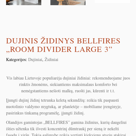
DUJINIS ŽIDINYS BELLFIRES
„ROOM DIVIDER LARGE 3”
Kategorijos:
Dujiniai
,
Židiniai
Vis labiau Lietuvoje populiarėja dujiniai židiniai: rekomenduojame juos
rinktis žmonėms, siekiantiems maksimalaus komforto bei
nemėgstantiems nešioti malkų, ruošti jas, kūrenti ir t.t.
Įjungti dujinį židinį tetrunka keletą sekundžių: reikia tik paspausti
nuotolinio valdymo mygtuką, ar planšetėje – mobiliame įrenginyje,
pasirinkus tinkamą programėlę, įjungti židinį.
Olandijos gamintojas „BELLFIRES” gamina židinius, kurių daugeliui
išties užtenka tik išvesti koncentrinį dūmtraukį per sieną ir nekelti
fasadu į viršų. Tokią galimybę reikia vertinti kiekvienu atveju atskirai,