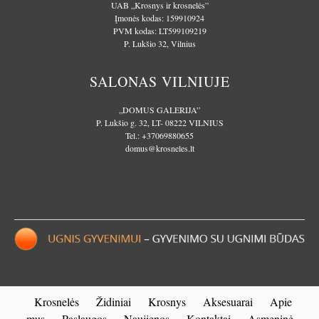
UAB „Krosnys ir krosnelės”
Įmonės kodas: 159910924
PVM kodas: LT599109219
P. Lukšio 32, Vilnius
SALONAS VILNIUJE
„DOMUS GALERIJA”
P. Lukšio g. 32, LT- 08222 VILNIUS
Tel.:
+37069880655
domus@krosneles.lt
Krosnelės
Židiniai
Krosnys
Aksesuarai
Apie
mus
Paslaugos
Naujienos
Kontaktai
Asmeninė