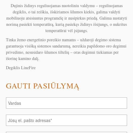
Dujinis židinys reguliuojamas nuotoliniu valdymu – reguliuojamas
degiklis, o tai reiškia, išskiriamos šilumos kiekis, galima valdyti
mobiliuoju atsisiuntus programėlę ir nusipirkus priedą. Galima nustatyti
norimą pasiekti temperatūrą, kurią pasiekęs židinys išsijungs, o nukritus
temperatūrai vėl įsijungs.
Tinka žemo energetinio poreikio namams – uždaroji degimo sistema
garantuoja visišką sistemos sandarumą, nereikia papildomo oro degimui
privedimo, nesusidaro šilumos tiltelių – oras degimui tiekiamas per
išorinę kamino dalį.
Degiklis LineFire
GAUTI PASIŪLYMĄ