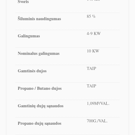
Svoris
85 %
Šiluminis naudingumas
4-9 KW
Galingumas
10 KW
Nominalus galingumas
TAIP
Gamtinės dujos
TAIP
Propano / Butano dujos
1,09M³/VAL.
Gamtinių dujų sąnaudos
700G./VAL.
Propano dujų sąnaudos