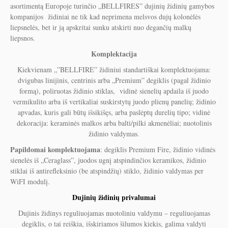
asortimentą Europoje turinčio „BELLFIRES” dujinių židinių gamybos
kompanijos židiniai ne tik kad neprimena melsvos dujų kolonėlės
liepsnelės, bet ir ją apskritai sunku atskirti nuo degančių malkų
liepsnos.
Komplektacija
Kiekvienam „”BELLFIRE” židiniui standartiškai komplektuojama:
dvigubas linijinis, centrinis arba „Premium” degiklis (pagal židinio
formą), poliruotas židinio stiklas, vidinė sienelių apdaila iš juodo
vermikulito arba iš vertikaliai suskirstytų juodo plienų panelių; židinio
apvadas, kuris gali būtų išsikišęs, arba paslėptų durelių tipo; vidinė
dekoracija: keraminės malkos arba balti/pilki akmenėliai; nuotolinis
židinio valdymas.
Papildomai komplektuojama
: degiklis Premium Fire, židinio vidinės
sienelės iš „Ceraglass”, juodos ugnį atspindinčios keramikos, židinio
stiklai iš antirefleksinio (be atspindžių) stiklo, židinio valdymas per
WiFI modulį.
Dujinių židinių privalumai
Dujinis židinys reguliuojamas nuotoliniu valdymu – reguliuojamas
degiklis, o tai reiškia, išskiriamos šilumos kiekis, galima valdyti