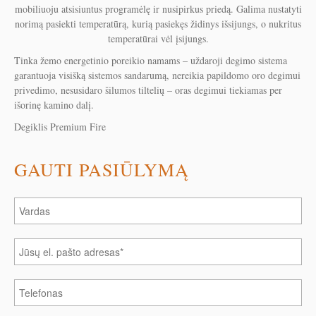
mobiliuoju atsisiuntus programėlę ir nusipirkus priedą. Galima nustatyti
norimą pasiekti temperatūrą, kurią pasiekęs židinys išsijungs, o nukritus
temperatūrai vėl įsijungs.
Tinka žemo energetinio poreikio namams – uždaroji degimo sistema
garantuoja visišką sistemos sandarumą, nereikia papildomo oro degimui
privedimo, nesusidaro šilumos tiltelių – oras degimui tiekiamas per
išorinę kamino dalį.
Degiklis Premium Fire
GAUTI PASIŪLYMĄ