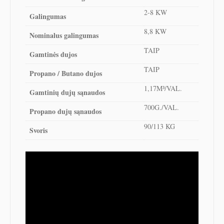
2-8 KW
Galingumas
8,8 KW
Nominalus galingumas
TAIP
Gamtinės dujos
TAIP
Propano / Butano dujos
1,17M³/VAL.
Gamtinių dujų sąnaudos
700G./VAL.
Propano dujų sąnaudos
90/113 KG
Svoris