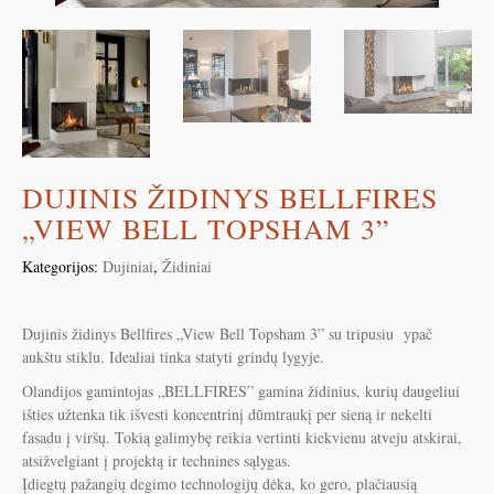
DUJINIS ŽIDINYS BELLFIRES
„VIEW BELL TOPSHAM 3”
Kategorijos:
Dujiniai
,
Židiniai
Dujinis židinys Bellfires „View Bell Topsham 3” su tripusiu ypač
aukštu stiklu. Idealiai tinka statyti grindų lygyje.
Olandijos gamintojas „BELLFIRES” gamina židinius, kurių daugeliui
išties užtenka tik išvesti koncentrinį dūmtraukį per sieną ir nekelti
fasadu į viršų. Tokią galimybę reikia vertinti kiekvienu atveju atskirai,
atsižvelgiant į projektą ir technines sąlygas.
Įdiegtų pažangių degimo technologijų dėka, ko gero, plačiausią