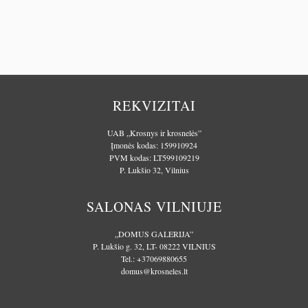
REKVIZITAI
UAB „Krosnys ir krosnelės”
Įmonės kodas: 159910924
PVM kodas: LT599109219
P. Lukšio 32, Vilnius
SALONAS VILNIUJE
„DOMUS GALERIJA”
P. Lukšio g. 32, LT- 08222 VILNIUS
Tel.:
+37069880655
domus@krosneles.lt