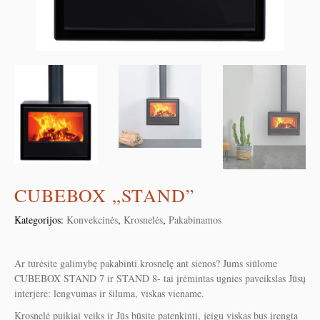
CUBEBOX „STAND”
Kategorijos:
Konvekcinės
,
Krosnelės
,
Pakabinamos
Ar turėsite galimybę pakabinti krosnelę ant sienos? Jums siūlome
CUBEBOX STAND 7 ir STAND 8- tai įrėmintas ugnies paveikslas Jūsų
interjere: lengvumas ir šiluma, viskas viename.
Krosnelė puikiai veiks ir Jūs būsite patenkinti, jeigu viskas bus įrengta