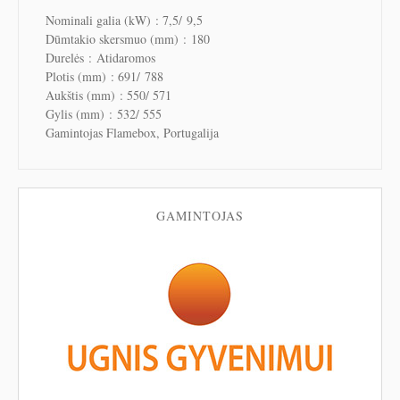
Nominali galia (kW)
: 7,5/
9,5
Dūmtakio skersmuo (mm)
:
180
Durelės
:
Atidaromos
Plotis (mm)
: 691/
788
Aukštis (mm)
:
550/ 571
Gylis (mm)
:
532/ 555
Gamintojas Flamebox, Portugalija
GAMINTOJAS