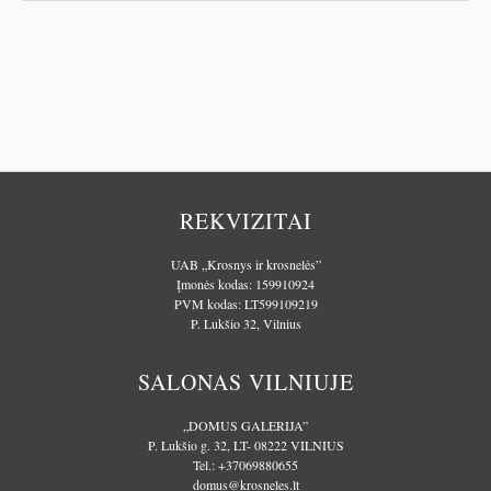
REKVIZITAI
UAB „Krosnys ir krosnelės”
Įmonės kodas: 159910924
PVM kodas: LT599109219
P. Lukšio 32, Vilnius
SALONAS VILNIUJE
„DOMUS GALERIJA”
P. Lukšio g. 32, LT- 08222 VILNIUS
Tel.:
+37069880655
domus@krosneles.lt