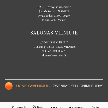
UAB „Krosnys ir krosnelės”
Įmonės kodas: 159910924
PVM kodas: LT599109219
P. Lukšio 32, Vilnius
SALONAS VILNIUJE
„DOMUS GALERIJA”
P. Lukšio g. 32, LT- 08222 VILNIUS
Tel.:
+37069880655
domus@krosneles.lt
Krosnelės
Židiniai
Krosnys
Aksesuarai
Apie