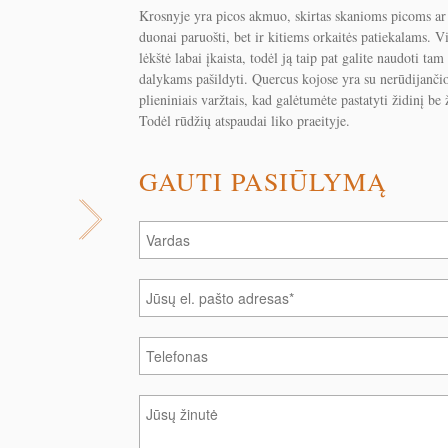
Krosnyje yra picos akmuo, skirtas skanioms picoms ar 
duonai paruošti, bet ir kitiems orkaitės patiekalams. V
lėkštė labai įkaista, todėl ją taip pat galite naudoti tam
dalykams pašildyti. Quercus kojose yra su nerūdijanči
plieniniais varžtais, kad galėtumėte pastatyti židinį be
Todėl rūdžių atspaudai liko praeityje.
GAUTI PASIŪLYMĄ