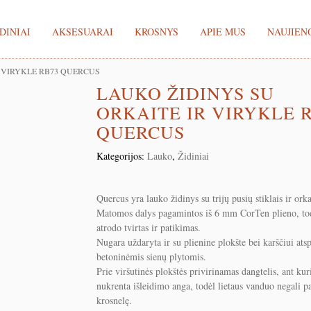
DINIAI
AKSESUARAI
KROSNYS
APIE MUS
NAUJIEN
R VIRYKLE RB73 QUERCUS
LAUKO ŽIDINYS SU
ORKAITE IR VIRYKLE 
QUERCUS
Kategorijos:
Lauko
,
Židiniai
Quercus yra lauko židinys su trijų pusių stiklais ir orka
Matomos dalys pagamintos iš 6 mm CorTen plieno, tod
atrodo tvirtas ir patikimas.
Nugara uždaryta ir su plienine plokšte bei karščiui ats
betoninėmis sienų plytomis.
Prie viršutinės plokštės privirinamas dangtelis, ant kur
nukrenta išleidimo anga, todėl lietaus vanduo negali pa
krosnelę.