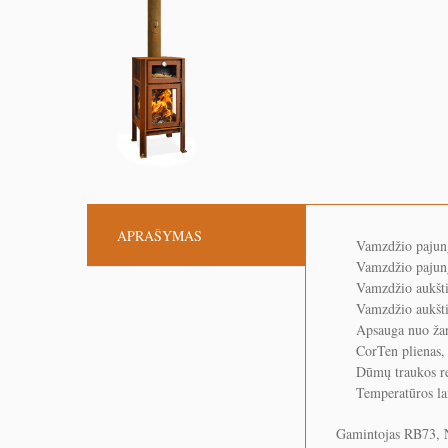
APRAŠYMAS
Vamzdžio pajung
Vamzdžio pajung
Vamzdžio aukš
Vamzdžio aukš
Apsauga nuo žari
CorTen plienas
Dūmų traukos r
Temperatūros la
Gamintojas RB73, 