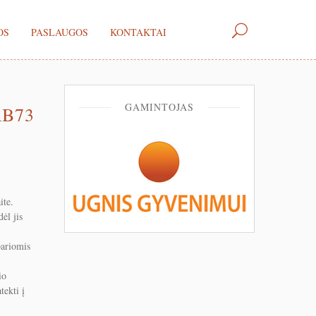
OS
PASLAUGOS
KONTAKTAI
GAMINTOJAS
RB73
ite.
ėl jis
pariomis
io
tekti į