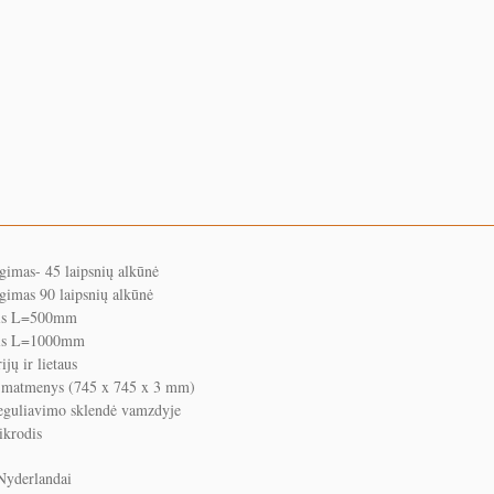
imas- 45 laipsnių alkūnė
imas 90 laipsnių alkūnė
tis L=500mm
tis L=1000mm
jų ir lietaus
, matmenys (745 x 745 x 3 mm)
eguliavimo sklendė vamzdyje
ikrodis
Nyderlandai