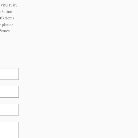
visų rūšių
iršutinė
 tikriems
o plieno
 žemės.