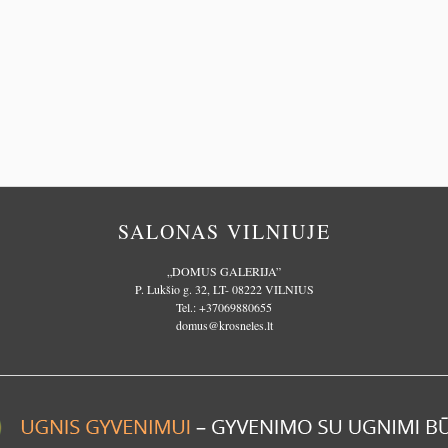
SALONAS VILNIUJE
„DOMUS GALERIJA”
P. Lukšio g. 32, LT- 08222 VILNIUS
Tel.:
+37069880655
domus@krosneles.lt