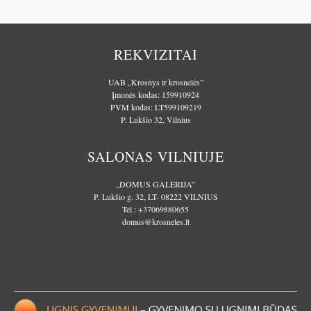
REKVIZITAI
UAB „Krosnys ir krosnelės”
Įmonės kodas: 159910924
PVM kodas: LT599109219
P. Lukšio 32, Vilnius
SALONAS VILNIUJE
„DOMUS GALERIJA”
P. Lukšio g. 32, LT- 08222 VILNIUS
Tel.:
+37069880655
domus@krosneles.lt