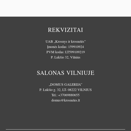
REKVIZITAI
UAB „Krosnys ir krosnelės”
Įmonės kodas: 159910924
PVM kodas: LT599109219
P. Lukšio 32, Vilnius
SALONAS VILNIUJE
„DOMUS GALERIJA”
P. Lukšio g. 32, LT- 08222 VILNIUS
Tel.:
+37069880655
domus@krosneles.lt