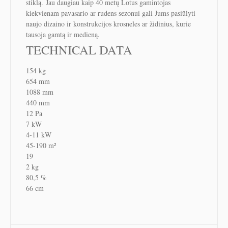
stiklą. Jau daugiau kaip 40 metų Lotus gamintojas
kiekvienam pavasario ar rudens sezonui gali Jums pasiūlyti
naujo dizaino ir konstrukcijos krosneles ar židinius, kurie
tausoja gamtą ir medieną.
TECHNICAL DATA
154 kg
654 mm
1088 mm
440 mm
12 Pa
7 kW
4-11 kW
45-190 m²
19
2 kg
80,5 %
66 cm