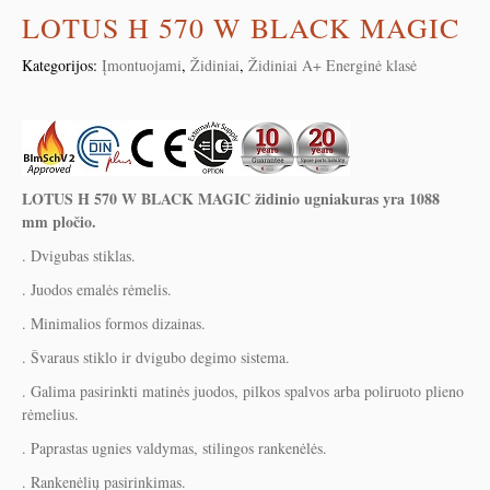
LOTUS H 570 W BLACK MAGIC
Kategorijos:
Įmontuojami
,
Židiniai
,
Židiniai A+ Energinė klasė
LOTUS H 570 W BLACK MAGIC židinio ugniakuras yra 1088
mm pločio.
. Dvigubas stiklas.
. Juodos emalės rėmelis.
. Minimalios formos dizainas.
. Švaraus stiklo ir dvigubo degimo sistema.
. Galima pasirinkti matinės juodos, pilkos spalvos arba poliruoto plieno
rėmelius.
. Paprastas ugnies valdymas, stilingos rankenėlės.
. Rankenėlių pasirinkimas.