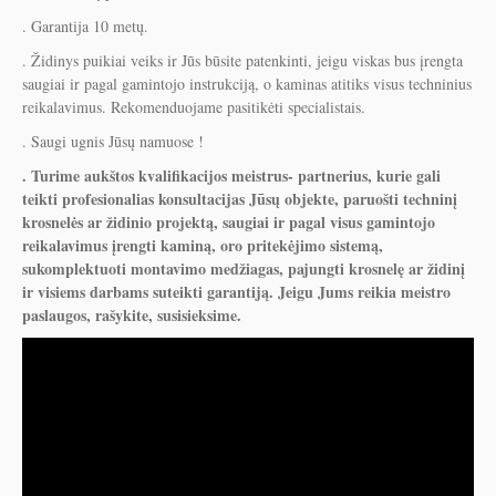
. Garantija 10 metų.
. Židinys puikiai veiks ir Jūs būsite patenkinti, jeigu viskas bus įrengta
saugiai ir pagal gamintojo instrukciją, o kaminas atitiks visus techninius
reikalavimus. Rekomenduojame pasitikėti specialistais.
. Saugi ugnis Jūsų namuose !
. Turime aukštos kvalifikacijos meistrus- partnerius, kurie gali
teikti profesionalias konsultacijas Jūsų objekte, paruošti techninį
krosnelės ar židinio projektą, saugiai ir pagal visus gamintojo
reikalavimus įrengti kaminą, oro pritekėjimo sistemą,
sukomplektuoti montavimo medžiagas, pajungti krosnelę ar židinį
ir visiems darbams suteikti garantiją. Jeigu Jums reikia meistro
paslaugos, rašykite, susisieksime.