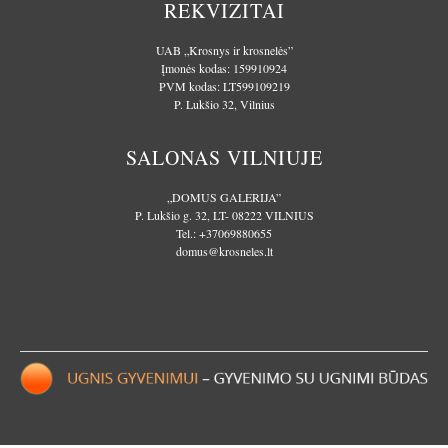
REKVIZITAI
UAB „Krosnys ir krosnelės”
Įmonės kodas: 159910924
PVM kodas: LT599109219
P. Lukšio 32, Vilnius
SALONAS VILNIUJE
„DOMUS GALERIJA”
P. Lukšio g. 32, LT- 08222 VILNIUS
Tel.:
+37069880655
domus@krosneles.lt