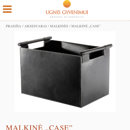
PRADŽIA
/
AKSESUARAI
/
MALKINĖS
/ MALKINĖ „CASE”
MALKINĖ „CASE”